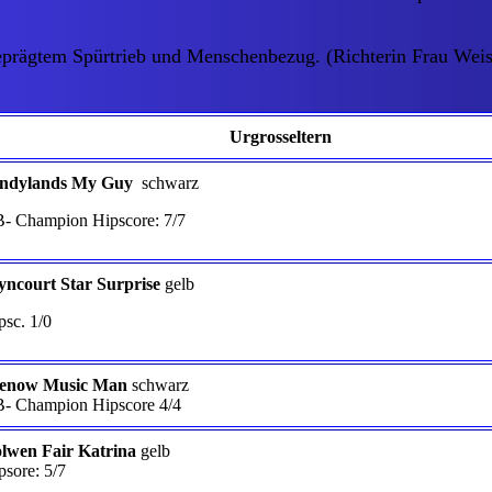
eprägtem Spürtrieb und Menschenbezug. (Richterin Frau Wei
Urgrosseltern
ndylands My Guy
schwarz
- Champion Hipscore: 7/7
yncourt Star Surprise
gelb
psc. 1/0
enow Music Man
schwarz
- Champion Hipscore 4/4
lwen Fair Katrina
gelb
psore: 5/7