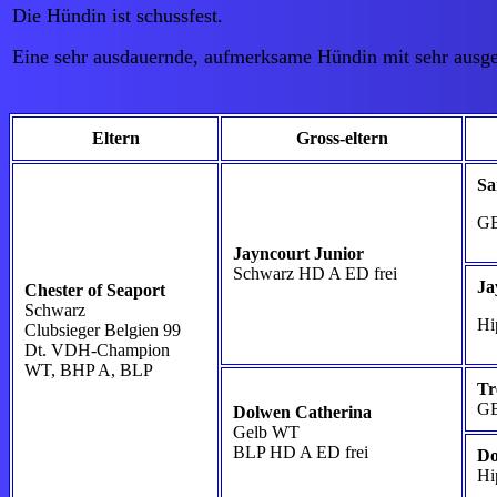
Die Hündin ist schussfest.
Eine sehr ausdauernde, aufmerksame Hündin mit sehr ausg
Eltern
Gross-eltern
Sa
GB
Jayncourt Junior
Schwarz HD A ED frei
Ja
Chester of Seaport
Schwarz
Hi
Clubsieger Belgien 99
Dt.
VDH-Champion
WT, BHP A, BLP
Tr
GB
Dolwen Catherina
Gelb WT
BLP HD A ED frei
Do
Hi